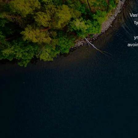
Vas
t
y
avoim