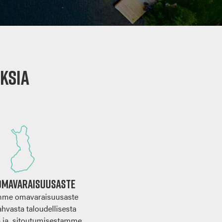
ksia
Omavaraisuusaste
mme omavaraisuusaste
ahvasta taloudellisesta
a ja sitoutumisestamme