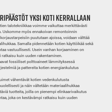
ripäästöt yksi koti kerrallaan
ien talotekniikkaa voimme vaikuttaa merkittävästi
n.
Uskomme myös ennakoivan remontoinnin
korjaustarpeisiin puututaan ajoissa, voidaan välttää
aalihukkaa. Samalla pidennetään kotien käyttöikää sekä
ntaa vastuullisesti. Usein vanhan korjaaminen on
 ratkaisu kuin uuden rakentaminen.
vat fossiiliset polttoaineet lämmityksessä
estelmiä ja pattereita kotien energiankulutus
tuimet vähentävät kotien vedenkulutusta
olellisesti ja näin vältetään materiaalihukkaa
viä tuotteita, joilla on pienempi elinkaarivaikutus
taa, joka on kestävämpi ratkaisu kuin uuden