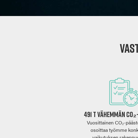
Vas
491 t vähemmän Co₂
Vuosittainen CO₂-pääs
osoittaa työmme konk
vaikutuksen rakenn