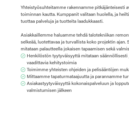
Yhteistyösuhteitamme rakennamme pitkäjänteisesti a
toiminnan kautta. Kumppanit valitaan huolella, ja heil
tuottaa palveluja ja tuotteita laadukkaasti.
Asiakkaillemme haluamme tehdä talotekniikan remon
selkeää, luotettavaa ja turvallista koko projektin aja
mitataan palautteella jokaisen tapaamisen sekä valmi
Henkilöstön tyytyväisyyttä mitataan säännöllisesti 
vaadittavia kehitystoimia
Toimimme yhteisten ohjeiden ja pelisääntöjen mu
Mittaamme tapaturmataajuutta ja parannamme turva
Asiakastyytyväisyyttä kokonaispalveluun ja loppu
valmistumisen jälkeen