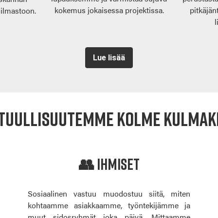
kokemus jokaisessa projektissa.
pitkäjän
 ilmastoon.
l
Lue lisää
tuullisuutemme kolme kulmak
👥 Ihmiset
Sosiaalinen vastuu muodostuu siitä, miten
kohtaamme asiakkaamme, työntekijämme ja
muut sidosryhmät joka päivä. Mittaamme