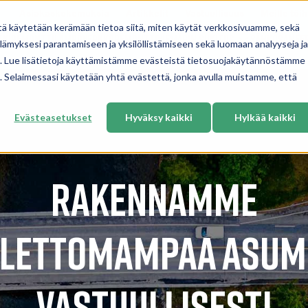
Asiakaskokemuksia
Artikkelit
Vastuullisuus
Meille töih
tä käytetään kerämään tietoa siitä, miten käytät verkkosivuamme, sekä
tkiremontti
Lämpöverkkoremontti
Viemärin sukitus
Sähkösanee
Show submenu 
ämyksesi parantamiseen ja yksilöllistämiseen sekä luomaan analyyseja ja
. Lue lisätietoja käyttämistämme evästeistä tietosuojakäytännöstämme
ua. Selaimessasi käytetään yhtä evästettä, jonka avulla muistamme, että
Evästeasetukset
Hyväksy kaikki
Hylkää kaikki
Rakennamme
lettomampaa asum
vastuullisesti