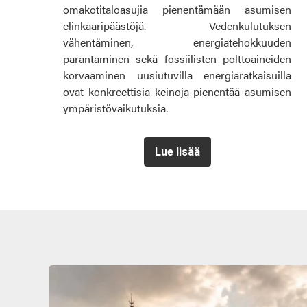
omakotitaloasujia pienentämään asumisen
elinkaaripäästöjä. Vedenkulutuksen
vähentäminen, energiatehokkuuden
parantaminen sekä fossiilisten polttoaineiden
korvaaminen uusiutuvilla energiaratkaisuilla
ovat konkreettisia keinoja pienentää asumisen
ympäristövaikutuksia.
Lue lisää