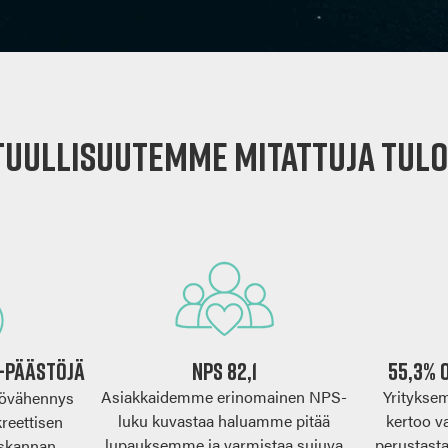
tuullisuutemme mitattuja tulo
–päästöjä
NPS 82,1
55,3% 
Asiakkaidemme erinomainen NPS-
Yritykse
tövähennys
luku kuvastaa haluamme pitää
kertoo v
reettisen
lupauksemme ja varmistaa sujuva
perustast
uskannan