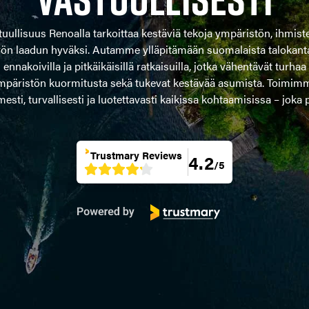
tuullisuus Renoalla tarkoittaa kestäviä tekoja ympäristön, ihmiste
yön laadun hyväksi. Autamme ylläpitämään suomalaista talokant
ennakoivilla ja pitkäikäisillä ratkaisuilla, jotka vähentävät turhaa
mpäristön kuormitusta sekä tukevat kestävää asumista. Toimim
esti, turvallisesti ja luotettavasti kaikissa kohtaamisissa – joka 
Trustmary
Reviews
4.2
/5