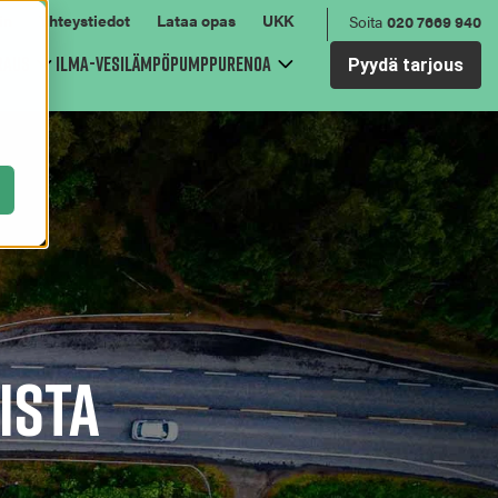
in
Yhteystiedot
Lataa opas
UKK
Soita
020 7669 940
raus
Ilma-vesilämpöpumppu
Renoa
Pyydä tarjous
for Viemärin sukitus
Show submenu for Sähkösaneeraus
Show submenu for Renoa
ista