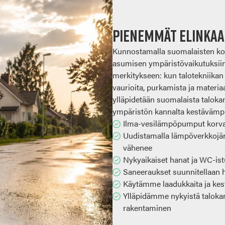
Pienemmät elinkaa
Kunnostamalla suomalaisten kot
asumisen ympäristövaikutuksii
merkitykseen: kun talotekniikan 
vaurioita, purkamista ja materi
ylläpidetään suomalaista taloka
ympäristön kannalta kestävämpi
Ilma-vesilämpöpumput korvaa
Uudistamalla lämpöverkkojärj
vähenee
Nykyaikaiset hanat ja WC-is
Saneeraukset suunnitellaan hu
Käytämme laadukkaita ja kestä
Ylläpidämme nykyistä talokan
rakentaminen