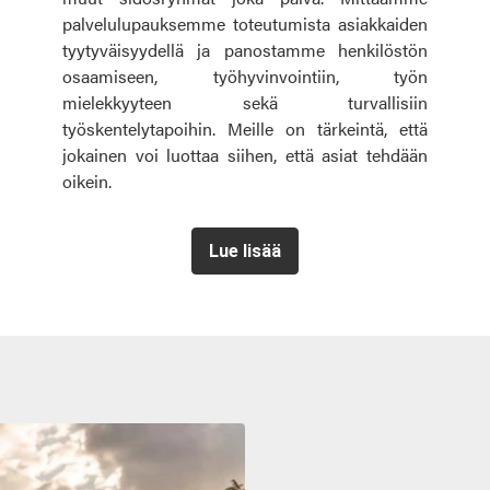
palvelulupauksemme toteutumista asiakkaiden
tyytyväisyydellä ja p
anostamme henkilöstön
osaamiseen, työhyvinvointiin, työn
mielekkyyteen sekä turvallisiin
työskentelytapoihin. Meille on tärkeintä, että
jokainen voi luottaa siihen, että asiat tehdään
oikein.
Lue lisää