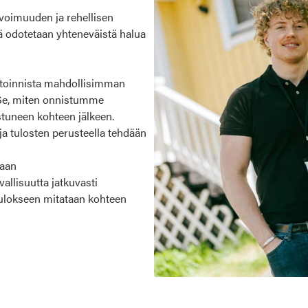
voimuuden ja rehellisen
tä odotetaan yhteneväistä halua
toinnista mahdollisimman
n. Se, miten onnistumme
stuneen kohteen jälkeen.
ja tulosten perusteella tehdään
kaan
llisuutta jatkuvasti
tulokseen mitataan kohteen