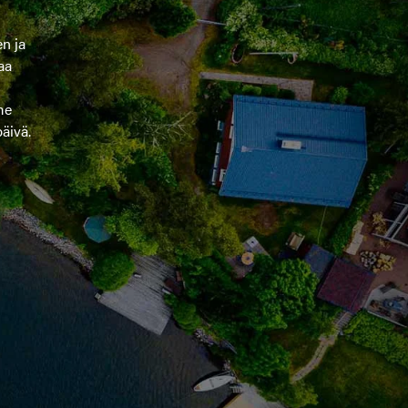
n ja
aa
me
päivä.