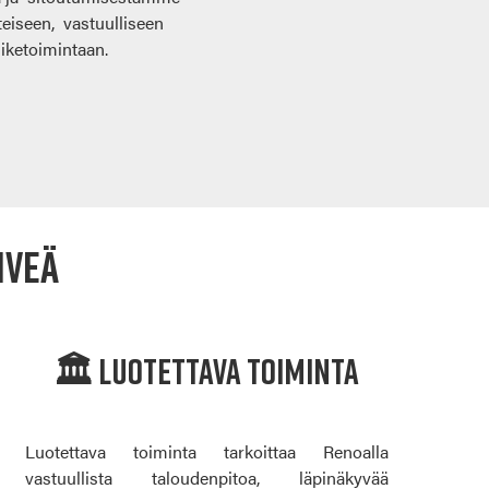
teiseen, vastuulliseen
iiketoimintaan.
iveä
🏛️ Luotettava toiminta
Luotettava toiminta tarkoittaa Renoalla
vastuullista taloudenpitoa, läpinäkyvää