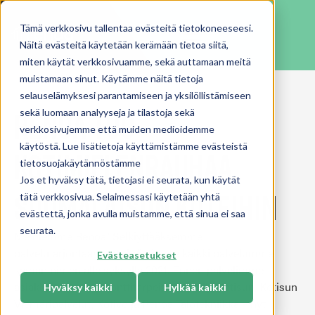
Tämä verkkosivu tallentaa evästeitä tietokoneeseesi.
Näitä evästeitä käytetään kerämään tietoa siitä,
miten käytät verkkosivuamme, sekä auttamaan meitä
muistamaan sinut. Käytämme näitä tietoja
selauselämyksesi parantamiseen ja yksilöllistämiseen
Renoa tuo
sekä luomaan analyyseja ja tilastoja sekä
verkkosivujemme että muiden medioidemme
käytöstä. Lue lisätietoja käyttämistämme evästeistä
kotimielenrauhaa
tietosuojakäytännöstämme
Jos et hyväksy tätä, tietojasi ei seurata, kun käytät
suomalaisiin koteihin
tätä verkkosivua. Selaimessasi käytetään yhtä
evästettä, jonka avulla muistamme, että sinua ei saa
seurata.
Me olemme Renoa! Selkiyttääksemme
palvelutarjontaamme yhdistimme kaikki palvelumme
Evästeasetukset
saman nimen alle syksyllä 2021. Ennen palvelimme
asiakkaitamme remonttitarpeissa nimillä Kotisun, Kotisun
Hyväksy kaikki
Hylkää kaikki
Viemäripalvelut, Kotivo ja Renoa Talotekniikka – nyt