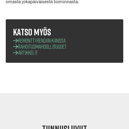
omasta jokapäiväisestä toiminnasta.
Katso myös
Remontti Renoan kanssa
Rahoitusmahdollisuudet
Artikkelit
Tunnusluvut