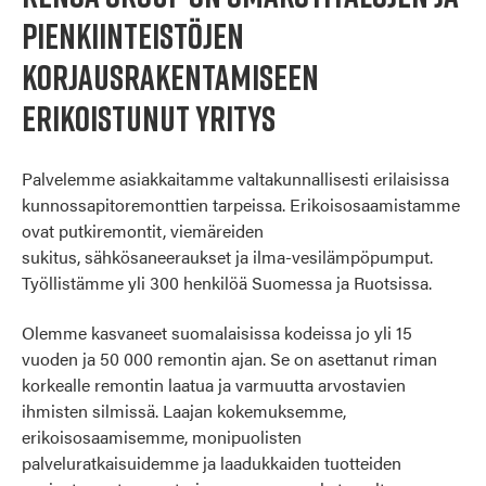
pienkiinteistöjen
korjausrakentamiseen
erikoistunut yritys
Palvelemme asiakkaitamme valtakunnallisesti erilaisissa
kunnossapitoremonttien tarpeissa. Erikoisosaamistamme
ovat putkiremontit, viemäreiden
sukitus, sähkösaneeraukset ja ilma-vesilämpöpumput.
Työllistämme yli 300 henkilöä Suomessa ja Ruotsissa.
Olemme kasvaneet suomalaisissa kodeissa jo yli 15
vuoden ja 50 000 remontin ajan. Se on asettanut riman
korkealle remontin laatua ja varmuutta arvostavien
ihmisten silmissä. Laajan kokemuksemme,
erikoisosaamisemme, monipuolisten
palveluratkaisuidemme ja laadukkaiden tuotteiden