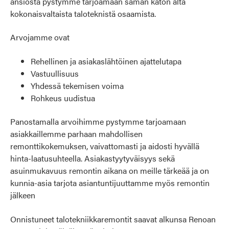
ansiosta pystymme tarjoamaan saman katon alta
kokonaisvaltaista taloteknistä osaamista.
Arvojamme ovat
Rehellinen ja asiakaslähtöinen ajattelutapa
Vastuullisuus
Yhdessä tekemisen voima
Rohkeus uudistua
Panostamalla arvoihimme pystymme tarjoamaan
asiakkaillemme parhaan mahdollisen
remonttikokemuksen, vaivattomasti ja aidosti hyvällä
hinta-laatusuhteella. Asiakastyytyväisyys sekä
asuinmukavuus remontin aikana on meille tärkeää ja on
kunnia-asia tarjota asiantuntijuuttamme myös remontin
jälkeen
Onnistuneet talotekniikkaremontit saavat alkunsa Renoan