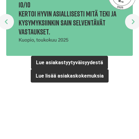
10/10
10/10
Ennakk
 sekä
Kertoi hyvin asiallisesti mitä teki ja
meni e
an
kysymyksiinkin sain selventävät
osaava
enne.
vastaukset.
Kiitos 
Kuopio, toukokuu 2025
Askola, 
Lue asiakastyytyväisyydestä
Lue lisää asiakaskokemuksia