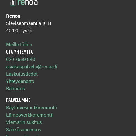
Renoa
Sievisenmäentie 10 B
40420 Jyskä
Meille töihin
Ota yhteyttä
020 7669 940
asiakaspalvelu@renoa.fi
Laskutustiedot
Yhteydenotto
Rahoitus
Palvelumme
Käyttövesiputkiremontti
Lämpöverkkoremontti
Viemärin sukitus
Sähkösaneeraus