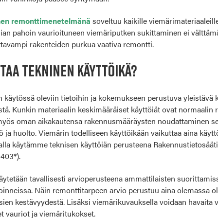
inen remonttimenetelmänä
soveltuu kaikille viemärimateriaaleill
 liian pahoin vaurioituneen viemäriputken sukittaminen ei välttäm
ttavampi rakenteiden purkua vaativa remontti.
TTAA TEKNINEN KÄYTTÖIKÄ?
n käytössä oleviin tietoihin ja kokemukseen perustuva yleistävä
tä. Kunkin materiaalin keskimääräiset käyttöiät ovat normaalin 
 myös oman aikakautensa rakennusmääräysten noudattaminen se
 ja huolto. Viemärin todelliseen käyttöikään vaikuttaa aina käyt
alla käytämme teknisen käyttöiän perusteena Rakennustietosäät
403*).
käytetään tavallisesti arvioperusteena ammattilaisten suorittami
oinneissa. Näin remonttitarpeen arvio perustuu aina olemassa o
osien kestävyydestä. Lisäksi viemärikuvauksella voidaan havaita v
t vauriot ja viemäritukokset.