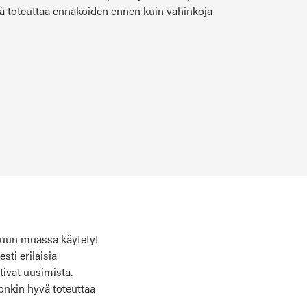
ä toteuttaa ennakoiden ennen kuin vahinkoja
muun muassa käytetyt
sti erilaisia
ativat uusimista.
onkin hyvä toteuttaa