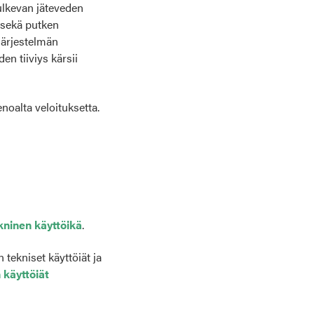
ulkevan jäteveden
t sekä putken
järjestelmän
en tiiviys kärsii
noalta veloituksetta.
kninen käyttöikä
.
 tekniset käyttöiät ja
 käyttöiät