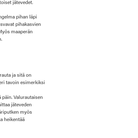
toiset jätevedet.
ongelma pihan läpi
asvavat pihakasvien
n. Myös maaperän
n.
auta ja sitä on
i tavoin esimerkiksi
 päin. Valurautaisen
ittaa jäteveden
emäriputken myös
ka heikentää