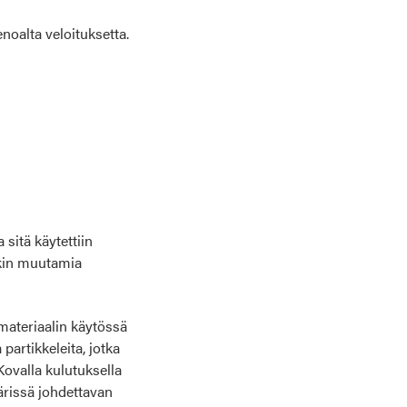
noalta veloituksetta.
sitä käytettiin
enkin muutamia
 materiaalin käytössä
partikkeleita, jotka
ovalla kulutuksella
rissä johdettavan