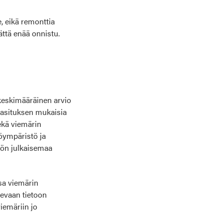
e, eikä remonttia
ättä enää onnistu.
 keskimääräinen arvio
rasituksen mukaisia
kä viemärin
töympäristö ja
iön julkaisemaa
ssa viemärin
levaan tietoon
iemäriin jo