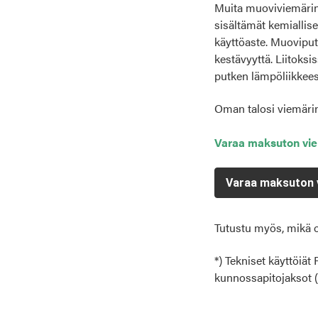
Muita muoviviemärin 
sisältämät kemiallise
käyttöaste. Muoviput
kestävyyttä. Liitoksis
putken lämpöliikkees
Oman talosi viemärin 
Varaa maksuton vi
Varaa maksuton 
Tutustu myös, mikä 
*) Tekniset käyttöiät
kunnossapitojaksot (