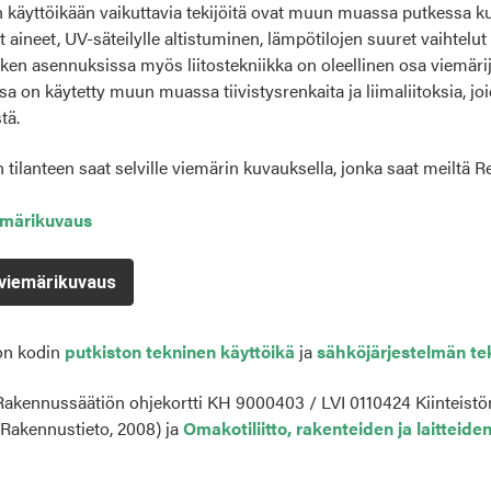
käyttöikään vaikuttavia tekijöitä ovat muun muassa putkessa k
t aineet, UV-säteilylle altistuminen, lämpötilojen suuret vaihtelu
ken asennuksissa myös liitostekniikka on oleellinen osa viemäri
sa on käytetty muun muassa tiivistysrenkaita ja liimaliitoksia, joid
tä.
tilanteen saat selville viemärin kuvauksella, jonka saat meiltä Re
emärikuvaus
viemärikuvaus
on kodin
putkiston tekninen käyttöikä
ja
sähköjärjestelmän te
 Rakennussäätiön ohjekortti KH 90­00403 / LVI 01­10424 Kiinteistön
Rakennustieto, 2008) ja
Omakotiliitto, rakenteiden ja laitteiden