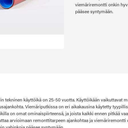
viemäriremontti onkin hyv
pääsee syntymään.
n tekninen käyttöikä on 25-50 vuotta. Käyttöikään vaikuttavat 
usajankohta. Viemäriputkissa on eri aikakausina käytetty tyypillise
aikilla on omat ominaispiirteensä, ja joista kaikki ennen pitkää va
uttaa arvioimaan remonttitarpeen ajankohtaa ja viemäriremontti 
in vahinkoja pääsee syntymään.