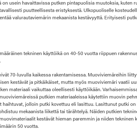
 on usein havaittavissa putken pintapuolisia muutoksia, kuten r
 tavallisesti puutteellisesta eristyksestä. Ulkopuoliselle kosteudel
kentää valurautaviemärin mekaanista kestävyyttä. Erityisesti pu
määräinen tekninen käyttöikä on 40-50 vuotta riippuen rakennu
.
yivät 70-luvulla kaikessa rakentamisessa. Muoviviemäreihin liitty
isen kestävät ja pitkäikäiset, mutta myös muoviviemäri vaatii uu
en materiaali vaikuttaa oleellisesti käyttöikään. Varhaisemmiss
 muoviviemäreissä putkien materiaaleissa käytettiin muovin pehm
haihtuvat, jolloin putki kovettuu eli lasittuu. Lasittunut putki on
kohdistuu mekaanista liikettä tai tärähtelyä. Näiden putkien tekni
uovimateriaalit kestävät hieman paremmin ja niiden tekninen k
imäärin 50 vuotta.