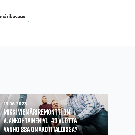
emärikuvaus
13.06.2023
Miksi viemäriremontti on
ajankohtainen yli 40 vuotta
vanhoissa omakotitaloissa?