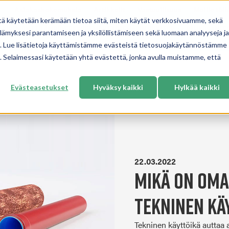
Asiakaskokemuksia
Artikkelit
Vastuullisuus
Meille töih
tä käytetään kerämään tietoa siitä, miten käytät verkkosivuamme, sekä
tkiremontti
Lämpöverkkoremontti
Viemärin sukitus
Sähkösanee
Show submenu 
ämyksesi parantamiseen ja yksilöllistämiseen sekä luomaan analyyseja ja
. Lue lisätietoja käyttämistämme evästeistä tietosuojakäytännöstämme
ua. Selaimessasi käytetään yhtä evästettä, jonka avulla muistamme, että
Evästeasetukset
Hyväksy kaikki
Hylkää kaikki
22.03.2022
Mikä on oma
tekninen kä
Tekninen käyttöikä auttaa