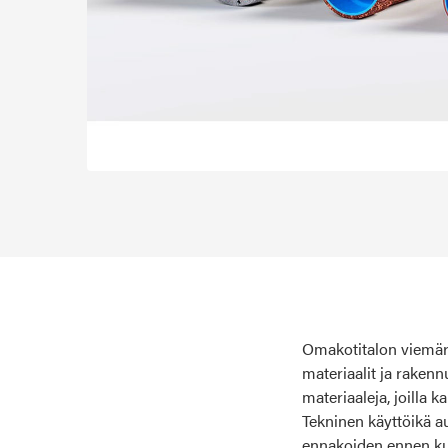
Omakotitalon viemäri
materiaalit ja rakenn
materiaaleja, joilla k
Tekninen käyttöikä a
ennakoiden ennen ku