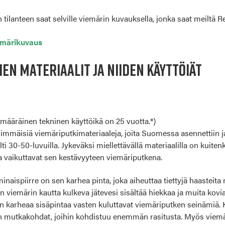
tilanteen saat selville viemärin kuvauksella, jonka saat meiltä Re
emärikuvaus
EN MATERIAALIT JA NIIDEN KÄYTTÖIÄT
määräinen tekninen käyttöikä on 25 vuotta.*)
immäisiä viemäriputkimateriaaleja, joita Suomessa asennettiin ja 
ti 30-50-luvuilla. Jykeväksi miellettävällä materiaalilla on kuit
ka vaikuttavat sen kestävyyteen viemäriputkena.
naispiirre on sen karhea pinta, joka aiheuttaa tiettyjä haasteita
 viemärin kautta kulkeva jätevesi sisältää hiekkaa ja muita kovia 
 karheaa sisäpintaa vasten kuluttavat viemäriputken seinämiä. K
en mutkakohdat, joihin kohdistuu enemmän rasitusta. Myös viemä