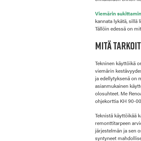
Viemärin sukittam
kannata lykätä, sillä
Tällöin edessä on mi
MITÄ TARKOI
Tekninen käyttöikä o
viemärin kestävyydes
ja edellytyksenä on
asianmukainen käyttö
olosuhteet. Me Reno
ohjekorttia KH 90-00
Teknistä käyttöikää 
remonttitarpeen arvi
järjestelmän ja sen 
syntyneet mahdollise