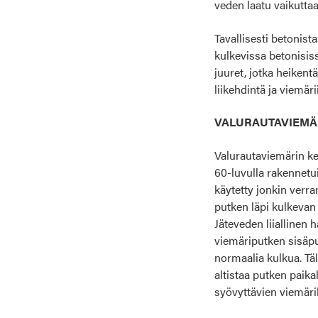
veden laatu vaikuttaa
Tavallisesti betonist
kulkevissa betonisis
juuret, jotka heiken
liikehdintä ja viemä
VALURAUTAVIEMÄ
Valurautaviemärin ke
60-luvulla rakennetui
käytetty jonkin ver
putken läpi kulkevan
Jäteveden liiallinen
viemäriputken sisäpu
normaalia kulkua. Täl
altistaa putken paika
syövyttävien viemäri