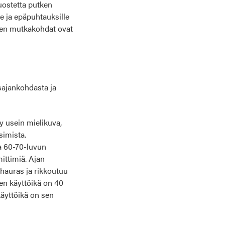
uostetta putken
le ja epäpuhtauksille
tken mutkakohdat ovat
sajankohdasta ja
y usein mielikuva,
simista.
a 60-70-luvun
ittimiä. Ajan
 hauras ja rikkoutuu
nen käyttöikä on 40
äyttöikä on sen