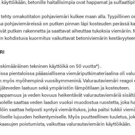
 käyttöikään, betonille haitallisimpia ovat happamat ja sulfaattipi
a tehty omakotitalon pohjaviemäri kulkee maan alla. Tyypillinen 
sa pohjaviemäreissä on putken pinnan läpi kosteuden perässä k
tävät putken rakennetta ja saattavat aiheuttaa tukoksia viemärii
riin kohdistuva kuormitus vaikuttavat betoniviemärin kestävyytee
RI
skimääräinen tekninen käyttöikä on 50 vuotta*) .
ssa pientaloissa pääasiallisena viemäriputkimateriaalina oli valur
ran myös myöhempinä vuosikymmeninä. Valurautaviemäri reagoi er
 jäteveden laatuun sekä ympäristön lämpötilaan ja kosteuteen.
 happamuus ja veden kovuus heikentävät valurautaviemäriä sisältä
olelle saattaa veden laadun vuoksi muodostua ruostetta, joka ha
löin saattaa helposti syntyä viemäritukos, joka paitsi tukkii vi
lliselle lujuuden heikentymiselle. Myös puutteellinen tuuletus, jo
kaasujen poistumista, vaikuttaa valurautaviemärin käyttöikään.