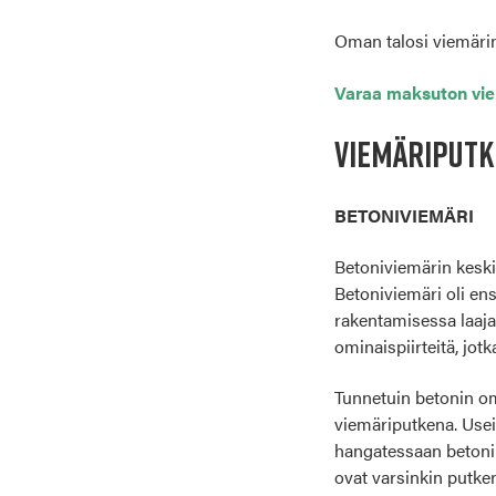
Oman talosi viemärin 
Varaa maksuton vi
VIEMÄRIPUTKI
BETONIVIEMÄRI
Betoniviemärin keski
Betoniviemäri oli ens
rakentamisessa laajal
ominaispiirteitä, jot
Tunnetuin betonin omi
viemäriputkena. Usein
hangatessaan betonin
ovat varsinkin putk