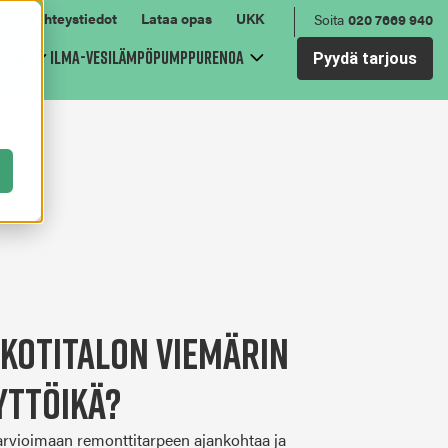
in
Yhteystiedot
Lataa opas
UKK
Soita
020 7669 940
raus
Ilma-vesilämpöpumppu
Renoa
Pyydä tarjous
for Viemärin sukitus
Show submenu for Sähkösaneeraus
Show submenu for Renoa
kotitalon viemärin
yttöikä?
 arvioimaan remonttitarpeen ajankohtaa ja