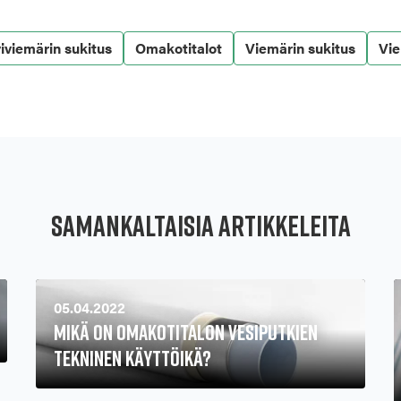
iviemärin sukitus
Omakotitalot
Viemärin sukitus
Vi
Samankaltaisia artikkeleita
05.04.2022
Mikä on omakotitalon vesiputkien
tekninen käyttöikä?