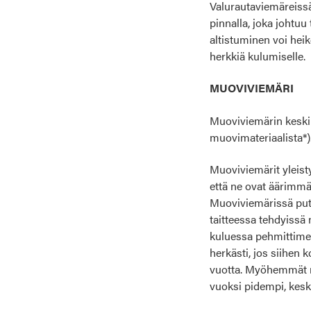
Valurautaviemäreissä
pinnalla, joka johtuu
altistuminen voi hei
herkkiä kulumiselle.
MUOVIVIEMÄRI
Muoviviemärin keski
muovimateriaalista*)
Muoviviemärit yleist
että ne ovat äärimmä
Muoviviemärissä putk
taitteessa tehdyissä
kuluessa pehmittimet 
herkästi, jos siihen 
vuotta. Myöhemmät m
vuoksi pidempi, kesk